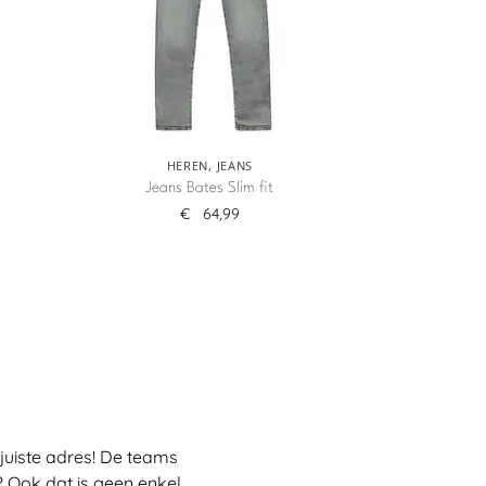
HEREN
,
JEANS
Jeans Bates Slim fit
€
64,99
juiste adres! De teams
 Ook dat is geen enkel