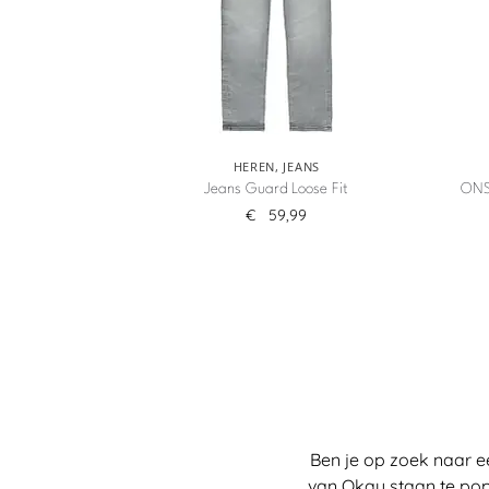
HEREN
,
JEANS
Jeans Guard Loose Fit
ONS
€
59,99
Ben je op zoek naar e
van Okay staan te pop