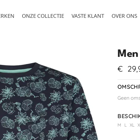
ERKEN
ONZE COLLECTIE
VASTE KLANT
OVER ONS
Men 
€
29,
OMSCHR
Geen omsc
BESCHI
M
L
XL
X