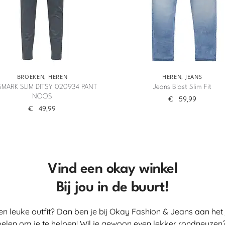
BROEKEN
,
HEREN
HEREN
,
JEANS
MARK SLIM DITSY 020934 PANT
Jeans Blast Slim Fit
NOOS
€
59,99
€
49,99
Vind een okay winkel
Bij jou in de buurt!
en leuke outfit? Dan ben je bij Okay Fashion & Jeans aan het 
elen om je te helpen! Wil je gewoon even lekker rondneuzen?