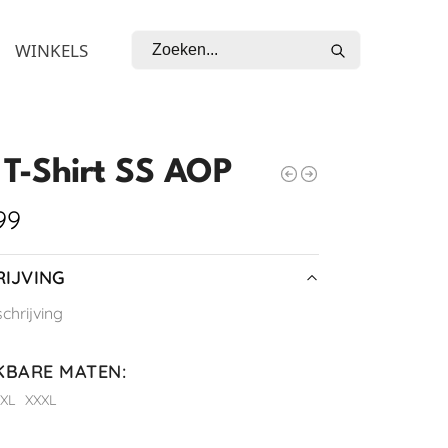
Zoeken
WINKELS
T-Shirt SS AOP
99
IJVING
hrijving
KBARE MATEN
:
XL
XXXL