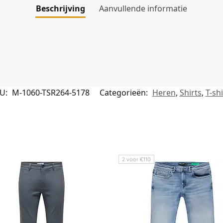
Beschrijving
Aanvullende informatie
U:
M-1060-TSR264-5178
Categorieën:
Heren
,
Shirts
,
T-shi
2 voor €110