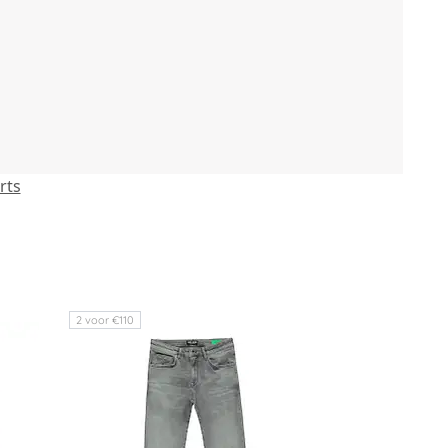
rts
2 voor €110