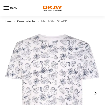
MENU
Home
Onze collectie
Men T-Shirt SS AOP
>
>