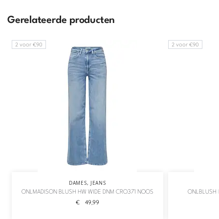
Gerelateerde producten
2 voor €90
2 voor €90
DAMES
,
JEANS
ONLMADISON BLUSH HW WIDE DNM CRO371 NOOS
ONLBLUSH M
€
49,99