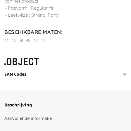
van het product
– Pasvorm : Regular fit
– Leefwijze : Strand, Partij
BESCHIKBARE MATEN
:
34
36
38
40
42
44
EAN Codes
Beschrijving
Aanvullende informatie