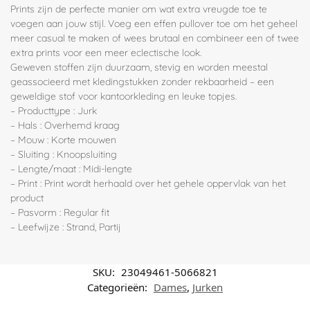
Prints zijn de perfecte manier om wat extra vreugde toe te
voegen aan jouw stijl. Voeg een effen pullover toe om het geheel
meer casual te maken of wees brutaal en combineer een of twee
extra prints voor een meer eclectische look.
Geweven stoffen zijn duurzaam, stevig en worden meestal
geassocieerd met kledingstukken zonder rekbaarheid – een
geweldige stof voor kantoorkleding en leuke topjes.
– Producttype : Jurk
– Hals : Overhemd kraag
– Mouw : Korte mouwen
– Sluiting : Knoopsluiting
– Lengte/maat : Midi-lengte
– Print : Print wordt herhaald over het gehele oppervlak van het
product
– Pasvorm : Regular fit
– Leefwijze : Strand, Partij
SKU:
23049461-5066821
Categorieën:
Dames
,
Jurken