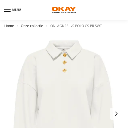
MENU
Home
Onze collectie
ONLAGNES L/S POLO CS PR SWT
>
>