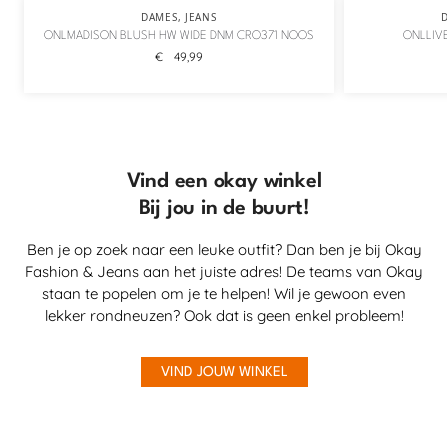
DAMES
,
JEANS
ONLMADISON BLUSH HW WIDE DNM CRO371 NOOS
ONLLIVE
€
49,99
Vind een okay winkel
Bij jou in de buurt!
Ben je op zoek naar een leuke outfit? Dan ben je bij Okay
Fashion & Jeans aan het juiste adres! De teams van Okay
staan te popelen om je te helpen! Wil je gewoon even
lekker rondneuzen? Ook dat is geen enkel probleem!
VIND JOUW WINKEL