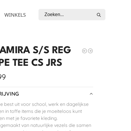
Zoeken
WINKELS
AMIRA S/S REG
PE TEE CS JRS
99
IJVING
je best uit voor school, werk en dagelijkse
n in toffe items die je moeiteloos kunt
n met je favoriete kleding.
 gemaakt van natuurlijke vezels die samen