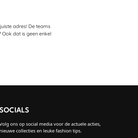
juiste adres! De teams
 Ook dat is geen enkel
SOCIALS
Volg ons op social media voor de actuele acties,
nieuwe collecties en leuke fashion tips.