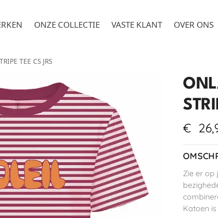
ERKEN
ONZE COLLECTIE
VASTE KLANT
OVER ONS
RIPE TEE CS JRS
ONL
STRI
€
26,
OMSCHR
Zie er op 
bezighede
combinere
Katoen is