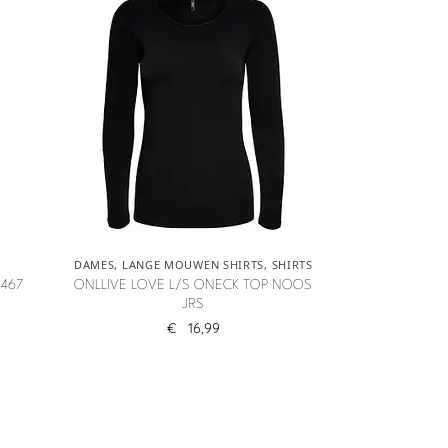
DAMES
,
LANGE MOUWEN SHIRTS
,
SHIRTS
I467
ONLLIVE LOVE L/S ONECK TOP NOOS
JRS
€
16,99