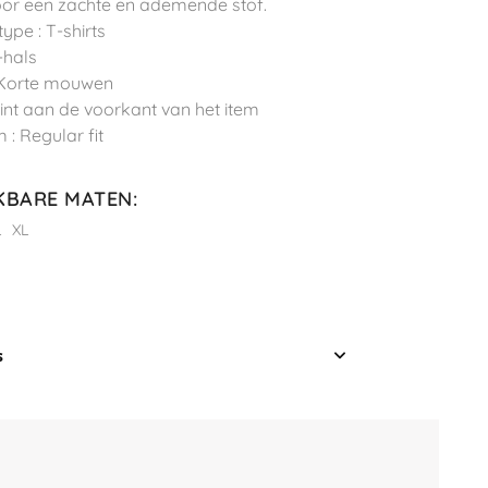
or een zachte en ademende stof.
ype : T-shirts
-hals
 Korte mouwen
Print aan de voorkant van het item
 : Regular fit
KBARE MATEN
:
L
XL
s