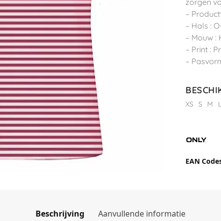
zorgen vo
– Productt
– Hals : O
– Mouw :
– Print : 
– Pasvorm
BESCHI
XS
S
M
EAN Code
Beschrijving
Aanvullende informatie