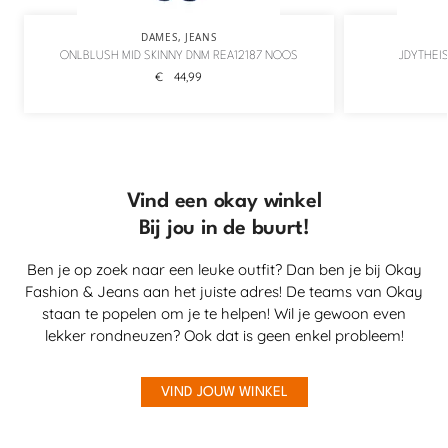
DAMES
,
JEANS
ONLBLUSH MID SKINNY DNM REA12187 NOOS
JDYTHEI
€
44,99
Vind een okay winkel
Bij jou in de buurt!
Ben je op zoek naar een leuke outfit? Dan ben je bij Okay
Fashion & Jeans aan het juiste adres! De teams van Okay
staan te popelen om je te helpen! Wil je gewoon even
lekker rondneuzen? Ook dat is geen enkel probleem!
VIND JOUW WINKEL