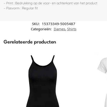
– Print : Bedrukking op de voor- en achterkant van het product
– Pasvorm : Regular fit
SKU:
15373349-5005487
Categorieën:
Dames
,
Shirts
Gerelateerde producten