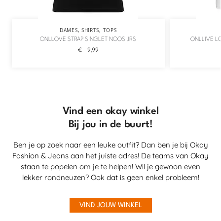
DAMES
,
SHIRTS
,
TOPS
ONLLOVE STRAP SINGLET NOOS JRS
ONLLIVE L
€
9,99
Vind een okay winkel
Bij jou in de buurt!
Ben je op zoek naar een leuke outfit? Dan ben je bij Okay
Fashion & Jeans aan het juiste adres! De teams van Okay
staan te popelen om je te helpen! Wil je gewoon even
lekker rondneuzen? Ook dat is geen enkel probleem!
VIND JOUW WINKEL