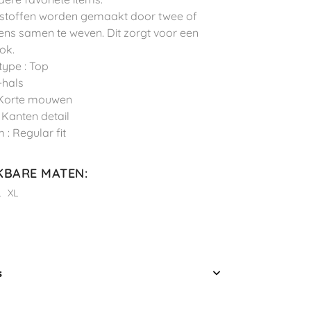
stoffen worden gemaakt door twee of
ns samen te weven. Dit zorgt voor een
ook.
type : Top
-hals
 Korte mouwen
: Kanten detail
 : Regular fit
KBARE MATEN
:
L
XL
s