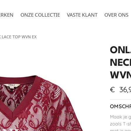
ERKEN
ONZE COLLECTIE
VASTE KLANT
OVER ONS
K LACE TOP WVN EX
ONL
NEC
WVN
€
36,
OMSCHR
Maak je g
zoals T-sh
met je an