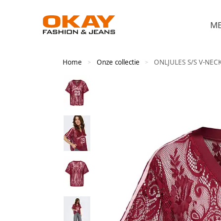
M
Home
Onze collectie
ONLJULES S/S V-NEC
>
>