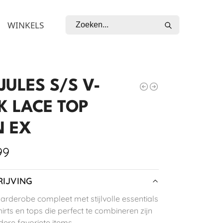
Zoeken
WINKELS
JULES S/S V-
K LACE TOP
 EX
99
IJVING
arderobe compleet met stijlvolle essentials
irts en tops die perfect te combineren zijn
dere favoriete items.