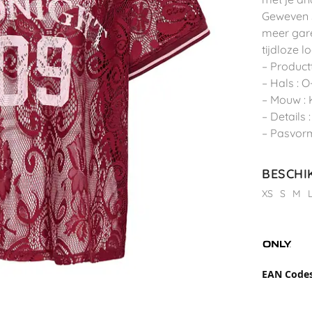
Geweven 
meer gare
tijdloze l
– Product
– Hals : O
– Mouw :
– Details 
– Pasvorm
BESCHI
XS
S
M
EAN Code