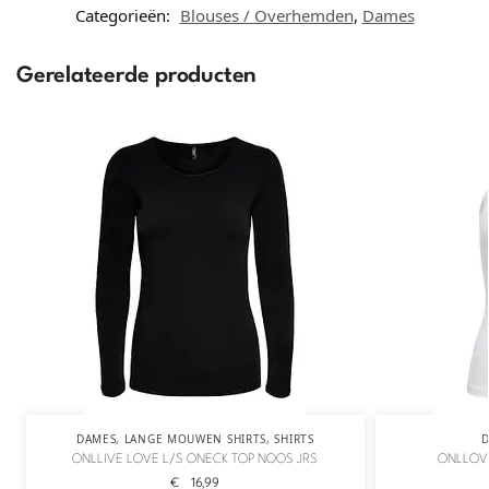
Categorieën:
Blouses / Overhemden
,
Dames
Gerelateerde producten
DAMES
,
LANGE MOUWEN SHIRTS
,
SHIRTS
ONLLIVE LOVE L/S ONECK TOP NOOS JRS
ONLLOVE
€
16,99