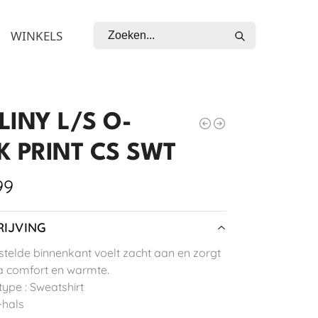
Zoeken
WINKELS
LINY L/S O-
K PRINT CS SWT
99
IJVING
telde binnenkant voelt zacht aan en zorgt
a comfort en warmte.
type : Sweatshirt
-hals