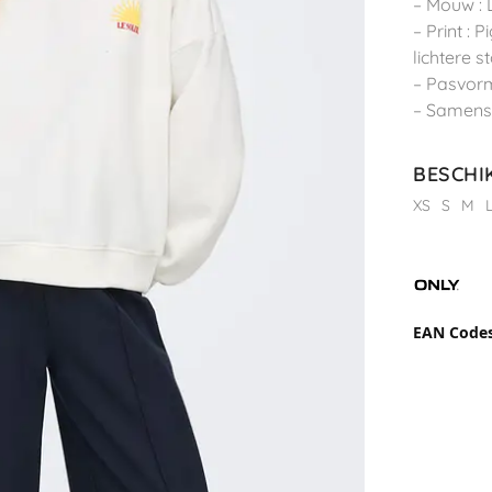
– Mouw :
– Print : 
lichtere s
– Pasvorm
– Samenst
BESCHI
XS
S
M
EAN Code