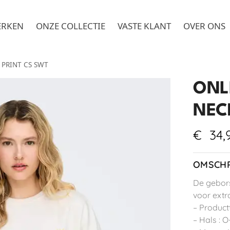
ERKEN
ONZE COLLECTIE
VASTE KLANT
OVER ONS
 PRINT CS SWT
ONL
NEC
€
34,
OMSCHR
De gebors
voor extr
– Product
– Hals : O