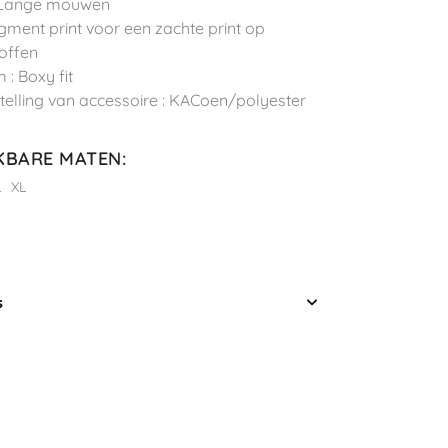
 Lange mouwen
Pigment print voor een zachte print op
toffen
 : Boxy fit
elling van accessoire : KACoen/polyester
KBARE MATEN
:
L
XL
s