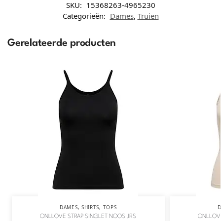
SKU:
15368263-4965230
Categorieën:
Dames
,
Truien
Gerelateerde producten
DAMES
,
SHIRTS
,
TOPS
ONLLOVE STRAP SINGLET NOOS JRS
ONLLOVE