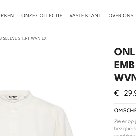
ERKEN
ONZE COLLECTIE
VASTE KLANT
OVER ONS
 SLEEVE SHIRT WVN EX
ONL
EMB
WVN
€
29,
OMSCHR
Zie er op 
bezighede
combinere