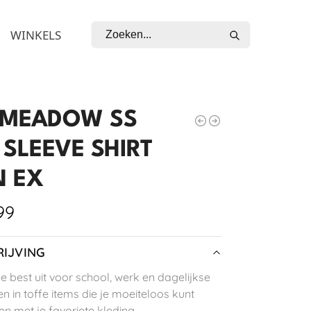
Zoeken
WINKELS
MEADOW SS
 SLEEVE SHIRT
 EX
99
IJVING
je best uit voor school, werk en dagelijkse
n in toffe items die je moeiteloos kunt
n met je favoriete kleding.