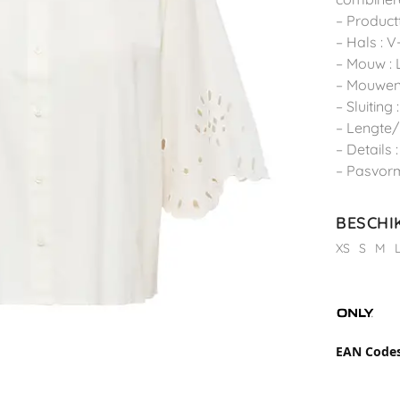
– Product
– Hals : 
– Mouw :
– Mouwen
– Sluiting
– Lengte/
– Details
– Pasvorm
BESCHI
XS
S
M
EAN Code