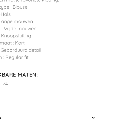
type : Blouse
V-Hals
 Lange mouwen
 : Wijde mouwen
 : Knoopsluiting
maat : Kort
 : Geborduurd detail
 : Regular fit
KBARE MATEN
:
L
XL
s