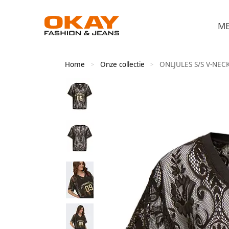
M
Home
Onze collectie
ONLJULES S/S V-NEC
>
>