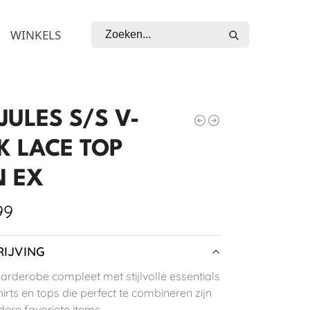
Zoeken
WINKELS
JULES S/S V-
K LACE TOP
 EX
99
IJVING
arderobe compleet met stijlvolle essentials
irts en tops die perfect te combineren zijn
dere favoriete items.