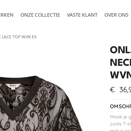
ERKEN
ONZE COLLECTIE
VASTE KLANT
OVER ONS
K LACE TOP WVN EX
ONL
NEC
WVN
€
36,
OMSCHR
Maak je g
zoals T-sh
met je an