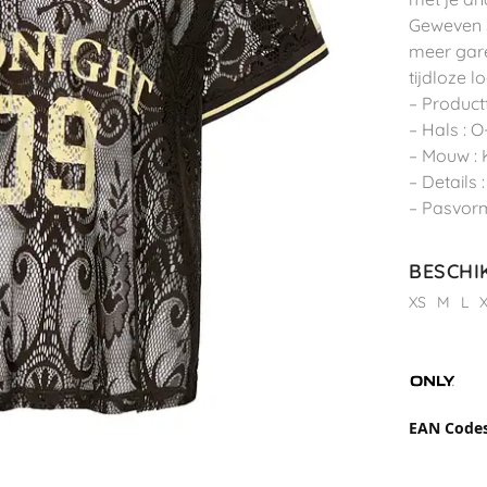
Geweven 
meer gare
tijdloze l
– Product
– Hals : O
– Mouw :
– Details 
– Pasvorm
BESCHI
XS
M
L
EAN Code