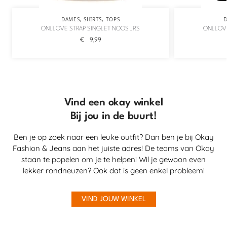
DAMES
,
SHIRTS
,
TOPS
ONLLOVE STRAP SINGLET NOOS JRS
ONLLOVE
€
9,99
Vind een okay winkel
Bij jou in de buurt!
Ben je op zoek naar een leuke outfit? Dan ben je bij Okay
Fashion & Jeans aan het juiste adres! De teams van Okay
staan te popelen om je te helpen! Wil je gewoon even
lekker rondneuzen? Ook dat is geen enkel probleem!
VIND JOUW WINKEL