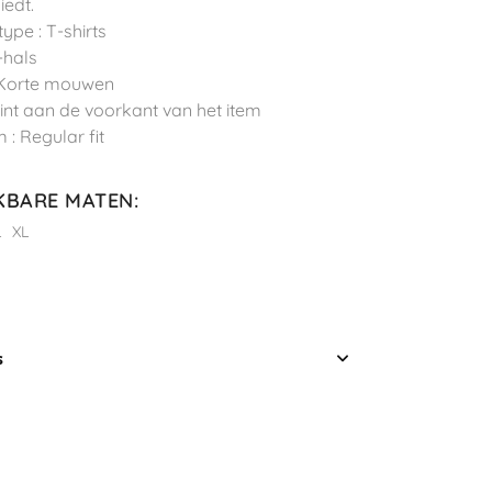
iedt.
ype : T-shirts
-hals
 Korte mouwen
Print aan de voorkant van het item
 : Regular fit
KBARE MATEN
:
L
XL
s