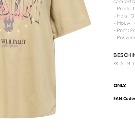
comfort b
– Productt
– Hals : O
– Mouw :
– Print : 
– Pasvorm
BESCHI
XS
S
M
EAN Code