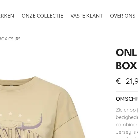
ERKEN
ONZE COLLECTIE
VASTE KLANT
OVER ONS
BOX CS JRS
ONL
BOX
€
21,
OMSCHR
Zie er op 
bezighede
combinere
Jersey is