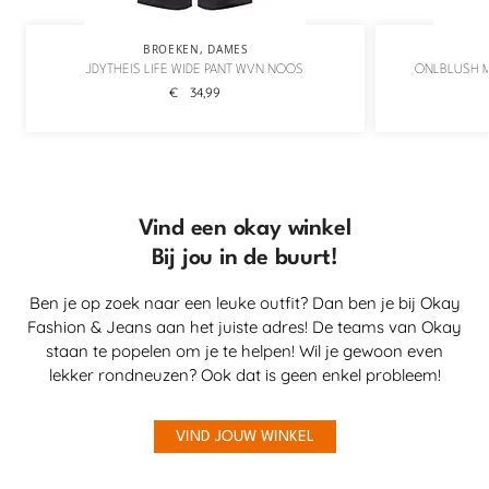
BROEKEN
,
DAMES
JDYTHEIS LIFE WIDE PANT WVN NOOS
ONLBLUSH M
€
34,99
Vind een okay winkel
Bij jou in de buurt!
Ben je op zoek naar een leuke outfit? Dan ben je bij Okay
Fashion & Jeans aan het juiste adres! De teams van Okay
staan te popelen om je te helpen! Wil je gewoon even
lekker rondneuzen? Ook dat is geen enkel probleem!
VIND JOUW WINKEL