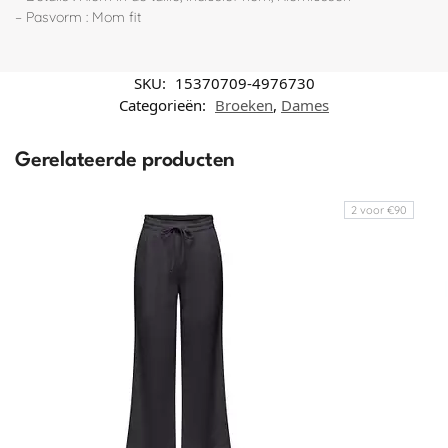
– Pasvorm : Mom fit
SKU:
15370709-4976730
Categorieën:
Broeken
,
Dames
Gerelateerde producten
2 voor €90