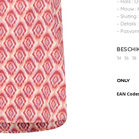
– Hals : O
– Mouw :
– Sluiting 
– Details :
– Pasvorm
BESCHI
34
36
38
EAN Code