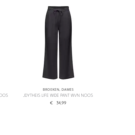
BROEKEN
,
DAMES
NOOS
JDYTHEIS LIFE WIDE PANT WVN NOOS
€
34,99