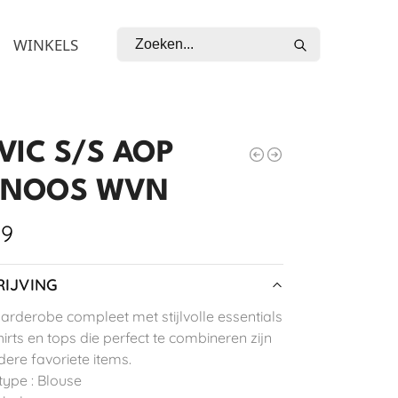
Zoeken
WINKELS
VIC S/S AOP
 NOOS WVN
99
IJVING
arderobe compleet met stijlvolle essentials
irts en tops die perfect te combineren zijn
dere favoriete items.
type : Blouse