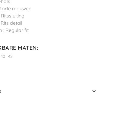
-hals
 Korte mouwen
: Ritssluiting
 Rits detail
 : Regular fit
KBARE MATEN
:
40
42
s