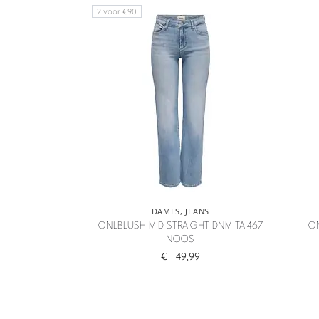
2 voor €90
DAMES
,
JEANS
ONLBLUSH MID STRAIGHT DNM TAI467
O
NOOS
€
49,99