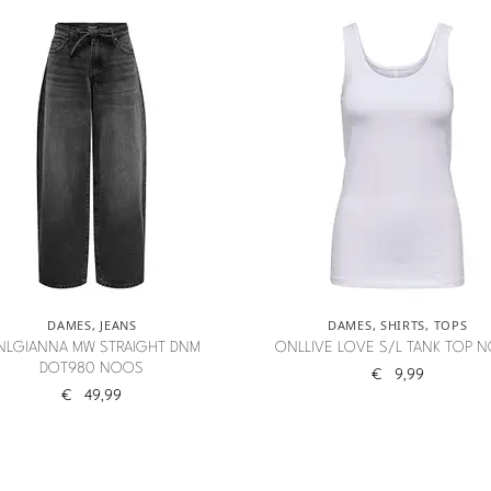
DAMES
,
JEANS
DAMES
,
SHIRTS
,
TOPS
NLGIANNA MW STRAIGHT DNM
ONLLIVE LOVE S/L TANK TOP 
DOT980 NOOS
€
9,99
€
49,99