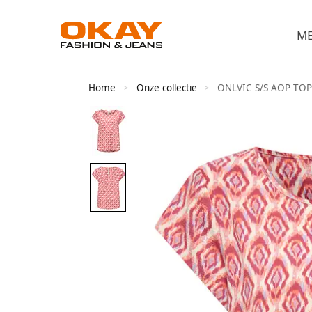
M
Home
Onze collectie
ONLVIC S/S AOP TO
>
>