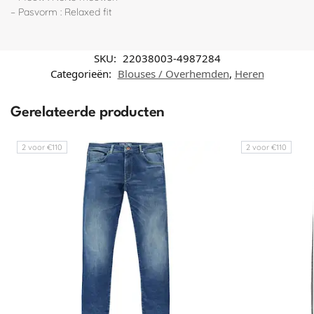
– Pasvorm : Relaxed fit
SKU:
22038003-4987284
Categorieën:
Blouses / Overhemden
,
Heren
Gerelateerde producten
2 voor €110
2 voor €110