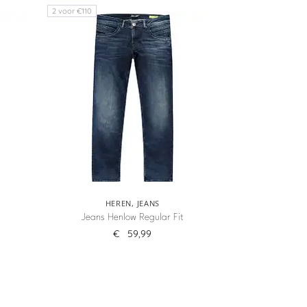
2 voor €110
HEREN
,
JEANS
Jeans Henlow Regular Fit
€
59,99