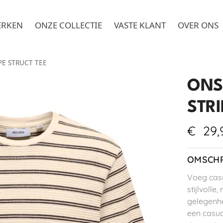
ERKEN
ONZE COLLECTIE
VASTE KLANT
OVER ONS
PE STRUCT TEE
ONS
STRI
€
29,
OMSCHR
Voeg casu
stijlvolle,
gelegenhe
een casua