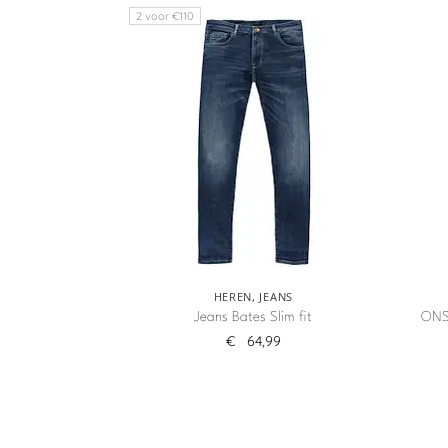
2 voor €110
HEREN
,
JEANS
Jeans Bates Slim fit
ONS
€
64,99