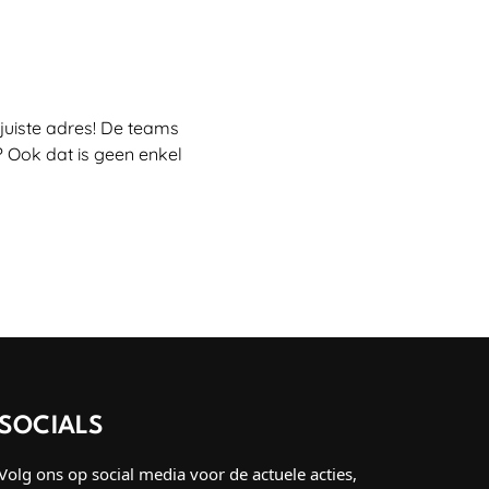
juiste adres! De teams
 Ook dat is geen enkel
SOCIALS
Volg ons op social media voor de actuele acties,