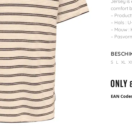
Jersey is
comfort b
– Productt
– Hals : 
– Mouw :
– Pasvorm
BESCHI
S
L
XL
X
EAN Code