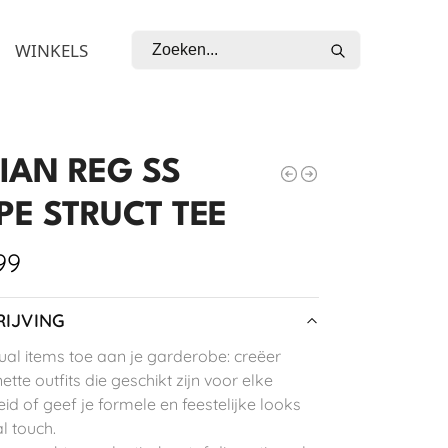
Zoeken
WINKELS
IAN REG SS
PE STRUCT TEE
99
IJVING
al items toe aan je garderobe: creëer
 nette outfits die geschikt zijn voor elke
id of geef je formele en feestelijke looks
l touch.