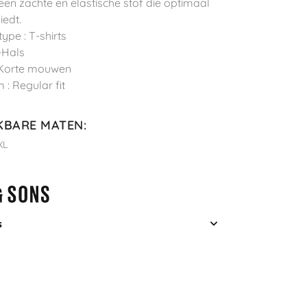
 een zachte en elastische stof die optimaal
iedt.
ype : T-shirts
U-Hals
 Korte mouwen
 : Regular fit
KBARE MATEN
:
XL
s