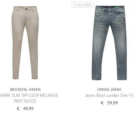
2 voor €110
BROEKEN
,
HEREN
HEREN
,
JEANS
MARK SLIM TAP 0209 MELANGE
Jeans Blast London Slim Fit
PANT NOOS
€
59,99
€
49,99