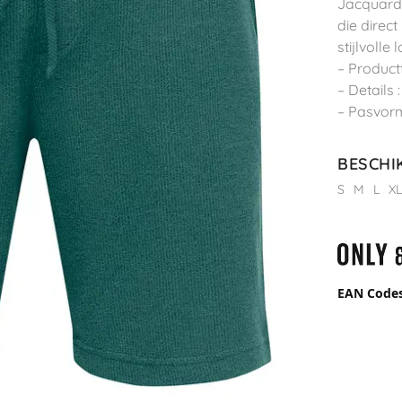
Jacquard
die direct
stijlvolle 
– Product
– Details 
– Pasvorm
BESCHI
S
M
L
X
EAN Code