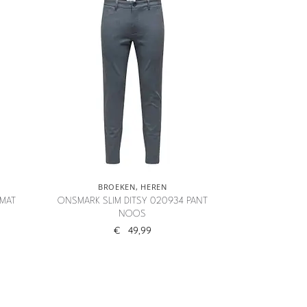
BROEKEN
,
HEREN
 MAT
ONSMARK SLIM DITSY 020934 PANT
NOOS
€
49,99