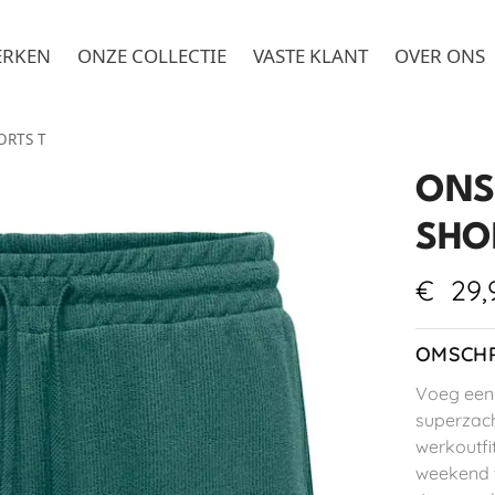
ERKEN
ONZE COLLECTIE
VASTE KLANT
OVER ONS
ORTS T
ONS
SHO
€
29,
OMSCHR
Voeg een 
superzach
werkoutfi
weekend t