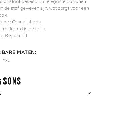
stof staat bekend om elegante patronen
 in de stof geweven zijn, wat zorgt voor een
look.
type : Casual shorts
: Trekkoord in de taille
 : Regular fit
KBARE MATEN
:
L
XXL
s