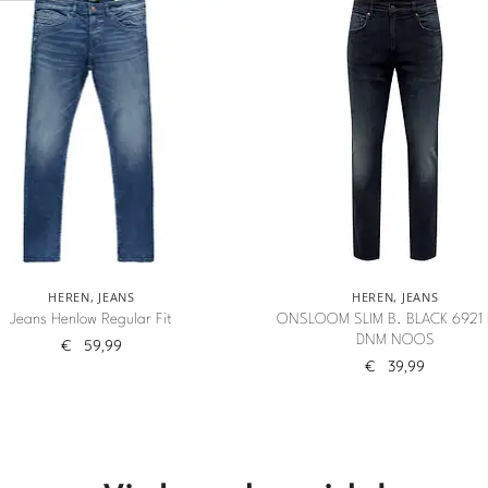
HEREN
,
JEANS
HEREN
,
JEANS
Jeans Henlow Regular Fit
ONSLOOM SLIM B. BLACK 6921
DNM NOOS
€
59,99
€
39,99