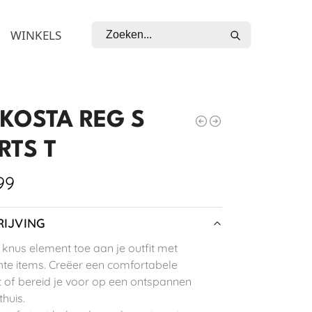
Zoeken
WINKELS
KOSTA REG S
RTS T
99
IJVING
knus element toe aan je outfit met
te items. Creëer een comfortabele
t of bereid je voor op een ontspannen
huis.