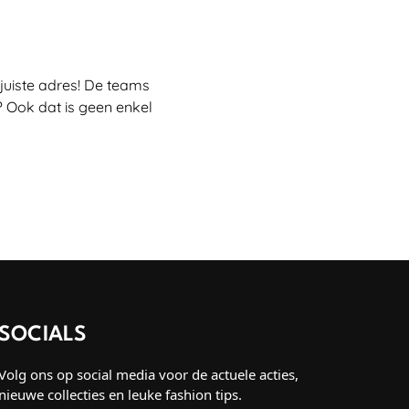
juiste adres! De teams
 Ook dat is geen enkel
SOCIALS
Volg ons op social media voor de actuele acties,
nieuwe collecties en leuke fashion tips.