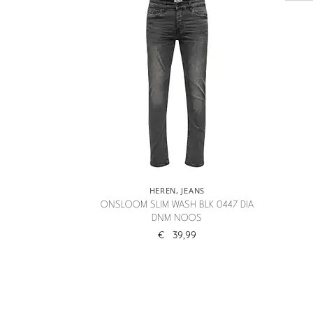
HEREN
,
JEANS
ONSLOOM SLIM WASH BLK 0447 DIA
DNM NOOS
€
39,99