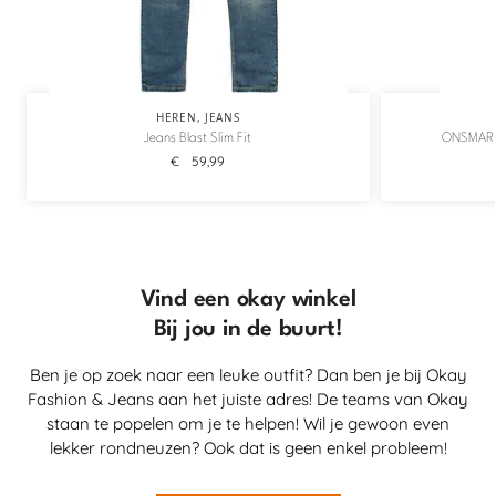
HEREN
,
JEANS
Jeans Blast Slim Fit
ONSMARK
€
59,99
Vind een okay winkel
Bij jou in de buurt!
Ben je op zoek naar een leuke outfit? Dan ben je bij Okay
Fashion & Jeans aan het juiste adres! De teams van Okay
staan te popelen om je te helpen! Wil je gewoon even
lekker rondneuzen? Ook dat is geen enkel probleem!