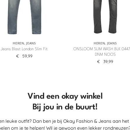
HEREN
,
JEANS
HEREN
,
JEANS
Jeans Blast London Slim Fit
ONSLOOM SLIM WASH BLK 0447
DNM NOOS
€
59,99
€
39,99
Vind een okay winkel
Bij jou in de buurt!
en leuke outfit? Dan ben je bij Okay Fashion & Jeans aan het 
elen om je te helpen! Wil je gewoon even lekker rondneuzen?