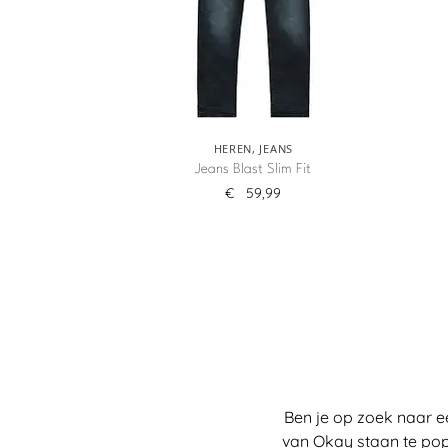
HEREN
,
JEANS
Jeans Blast Slim Fit
€
59,99
Ben je op zoek naar e
van Okay staan te pop