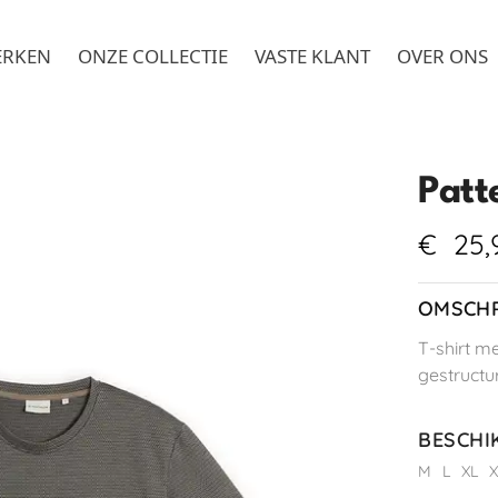
ERKEN
ONZE COLLECTIE
VASTE KLANT
OVER ONS
Patt
€
25,
OMSCHR
T-shirt m
gestructu
BESCHI
M
L
XL
X