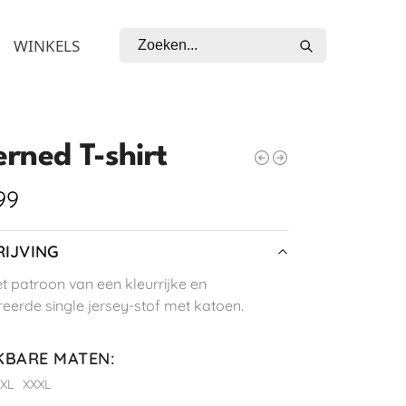
Zoeken
WINKELS
erned T-shirt
99
IJVING
et patroon van een kleurrijke en
reerde single jersey-stof met katoen.
KBARE MATEN
:
XL
XXXL