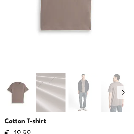
Cotton T-shirt
€
19,99