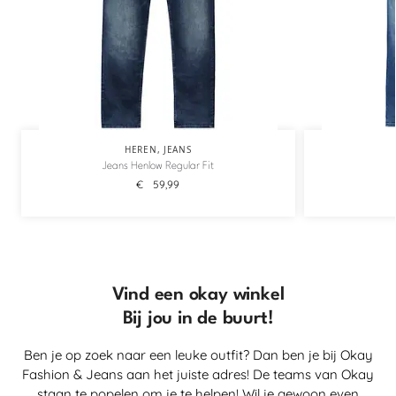
HEREN
,
JEANS
Jeans Henlow Regular Fit
€
59,99
Vind een okay winkel
Bij jou in de buurt!
Ben je op zoek naar een leuke outfit? Dan ben je bij Okay
Fashion & Jeans aan het juiste adres! De teams van Okay
staan te popelen om je te helpen! Wil je gewoon even