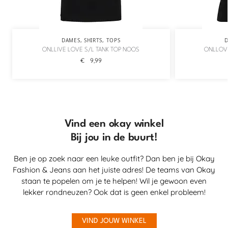
DAMES
,
SHIRTS
,
TOPS
ONLLIVE LOVE S/L TANK TOP NOOS
ONLLOVE
€
9,99
Vind een okay winkel
Bij jou in de buurt!
Ben je op zoek naar een leuke outfit? Dan ben je bij Okay
Fashion & Jeans aan het juiste adres! De teams van Okay
staan te popelen om je te helpen! Wil je gewoon even
lekker rondneuzen? Ook dat is geen enkel probleem!
VIND JOUW WINKEL