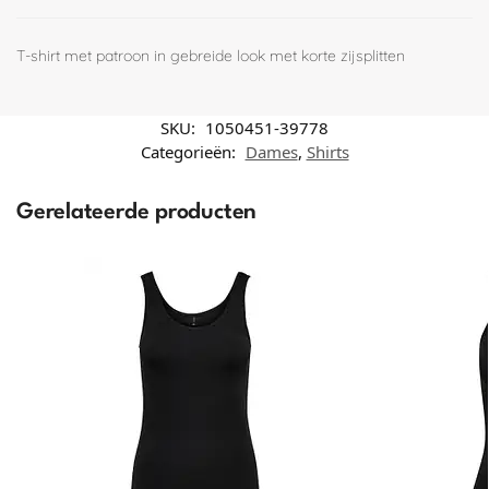
T-shirt met patroon in gebreide look met korte zijsplitten
SKU:
1050451-39778
Categorieën:
Dames
,
Shirts
Gerelateerde producten