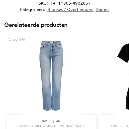
SKU:
14111805-4902667
Categorieën:
Blouses / Overhemden
,
Dames
Gerelateerde producten
2 voor €90
DAMES
,
JEANS
ONLBLUSH MID STRAIGHT DNM TAI467 NOOS
ONLLIVE L