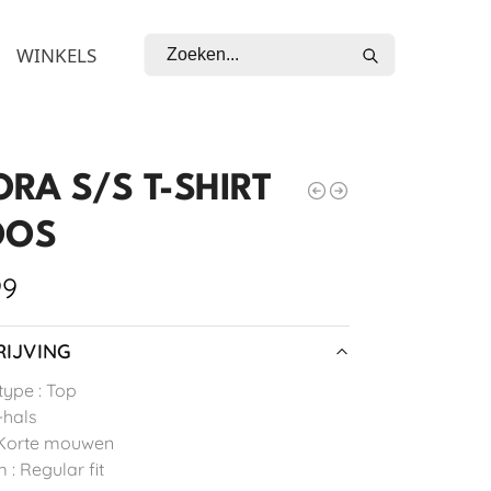
Zoeken
WINKELS
RA S/S T-SHIRT
OOS
99
IJVING
type : Top
-hals
 Korte mouwen
 : Regular fit