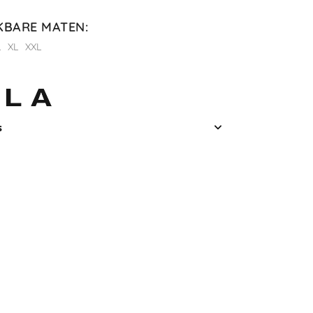
KBARE MATEN
:
L
XL
XXL
s