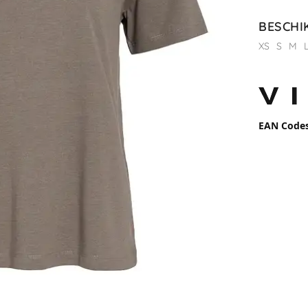
BESCHI
XS
S
M
EAN Code