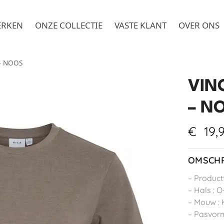
ERKEN
ONZE COLLECTIE
VASTE KLANT
OVER ONS
 – NOOS
VINO
– N
€
19,
OMSCHR
– Product
– Hals : O
– Mouw :
– Pasvorm