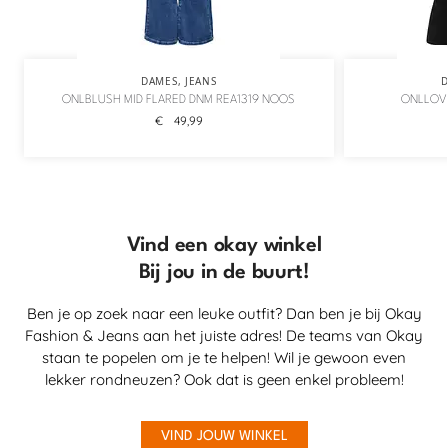
DAMES
,
JEANS
ONLBLUSH MID FLARED DNM REA1319 NOOS
ONLLOVE
€
49,99
Vind een okay winkel
Bij jou in de buurt!
Ben je op zoek naar een leuke outfit? Dan ben je bij Okay
Fashion & Jeans aan het juiste adres! De teams van Okay
staan te popelen om je te helpen! Wil je gewoon even
lekker rondneuzen? Ook dat is geen enkel probleem!
VIND JOUW WINKEL