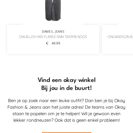
DAMES
,
JEANS
ONLBLUSH MID FLARED DNM TAI0918 NOOS
ONLMADISON B
€
49,99
Vind een okay winkel
Bij jou in de buurt!
Ben je op zoek naar een leuke outfit? Dan ben je bij Okay
Fashion & Jeans aan het juiste adres! De teams van Okay
staan te popelen om je te helpen! Wil je gewoon even
lekker rondneuzen? Ook dat is geen enkel probleem!