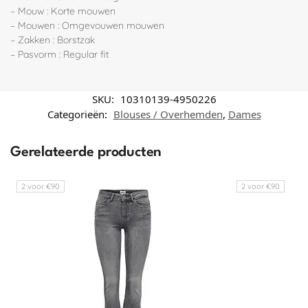
– Mouw : Korte mouwen
– Mouwen : Omgevouwen mouwen
– Zakken : Borstzak
– Pasvorm : Regular fit
SKU:
10310139-4950226
Categorieën:
Blouses / Overhemden
,
Dames
Gerelateerde producten
2 voor €90
2 voor €90