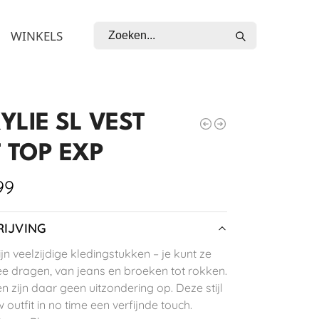
Zoeken
WINKELS
YLIE SL VEST
T TOP EXP
99
IJVING
jn veelzijdige kledingstukken – je kunt ze
e dragen, van jeans en broeken tot rokken.
en zijn daar geen uitzondering op. Deze stijl
 outfit in no time een verfijnde touch.