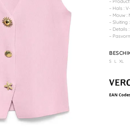
– Product
– Hals : 
– Mouw :
– Sluiting
– Details 
– Pasvorm
BESCHI
S
L
XL
EAN Code