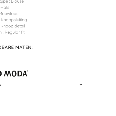
type : Blouse
V-Hals
 Mouwloos
 : Knoopsluiting
: Knoop detail
 : Regular fit
KBARE MATEN
:
s