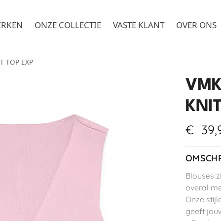
ERKEN
ONZE COLLECTIE
VASTE KLANT
OVER ONS
IT TOP EXP
VMK
KNI
€
39,
OMSCHR
Blouses zi
overal me
Onze stijl
geeft jouw