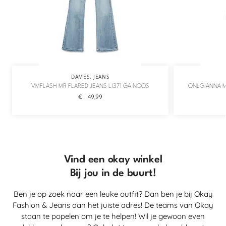
DAMES
,
JEANS
VMFLASH MR FLARED JEANS LI371 GA NOOS
ONLGIANNA M
€
49,99
Vind een okay winkel
Bij jou in de buurt!
Ben je op zoek naar een leuke outfit? Dan ben je bij Okay
Fashion & Jeans aan het juiste adres! De teams van Okay
staan te popelen om je te helpen! Wil je gewoon even