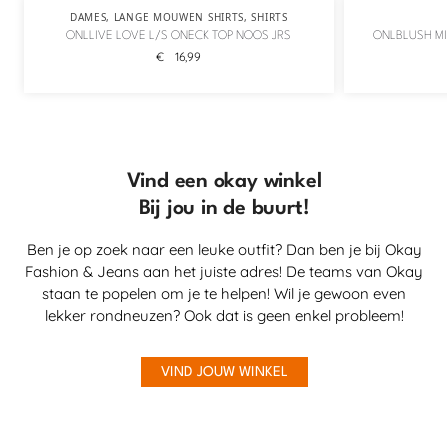
DAMES
,
LANGE MOUWEN SHIRTS
,
SHIRTS
ONLLIVE LOVE L/S ONECK TOP NOOS JRS
ONLBLUSH MI
€
16,99
Vind een okay winkel
Bij jou in de buurt!
Ben je op zoek naar een leuke outfit? Dan ben je bij Okay
Fashion & Jeans aan het juiste adres! De teams van Okay
staan te popelen om je te helpen! Wil je gewoon even
lekker rondneuzen? Ook dat is geen enkel probleem!
VIND JOUW WINKEL