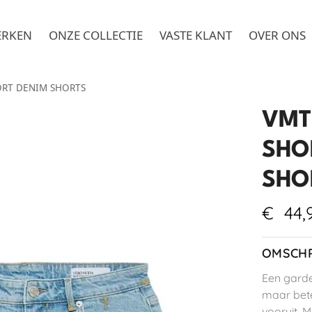
ERKEN
ONZE COLLECTIE
VASTE KLANT
OVER ONS
ORT DENIM SHORTS
VMT
SHO
SHO
€
44,
OMSCHR
Een garde
maar bete
vooruit. 