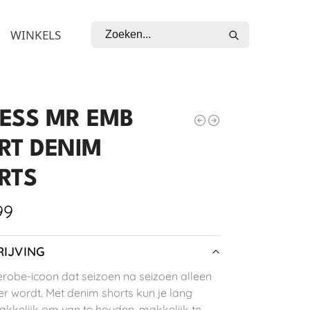
Zoeken
WINKELS
ESS MR EMB
RT DENIM
RTS
99
IJVING
robe-icoon dat seizoen na seizoen alleen
r wordt. Met denim shorts kun je lang
Makkelijk om van te houden, makkelijk te