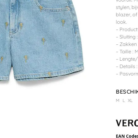
stylen, b
blazer, o
look.
– Product
– Sluiting
– Zakken 
– Taille : 
– Lengte/
– Details
– Pasvorm
BESCHI
M
L
XL
EAN Code