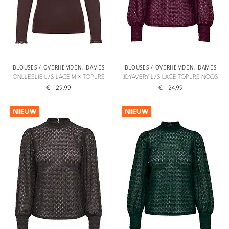
BLOUSES / OVERHEMDEN
,
DAMES
BLOUSES / OVERHEMDEN
,
DAMES
ONLLESLIE L/S LACE MIX TOP JRS
JDYAVERY L/S LACE TOP JRS NOOS
€
29,99
€
24,99
NIEUW
NIEUW