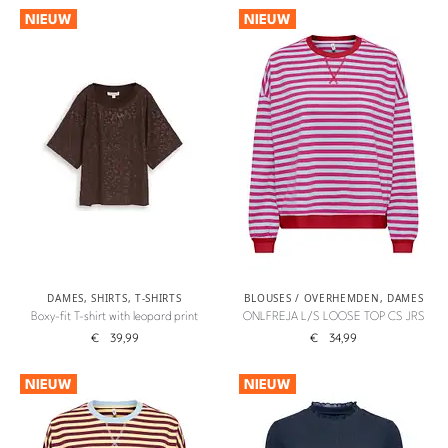
NIEUW
NIEUW
DAMES
,
SHIRTS
,
T-SHIRTS
BLOUSES / OVERHEMDEN
,
DAMES
Boxy-fit T-shirt with leopard print
ONLFREJA L/S LOOSE TOP CS JRS
€
39,99
€
34,99
NIEUW
NIEUW