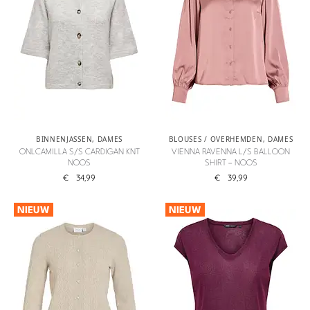
BINNENJASSEN
,
DAMES
BLOUSES / OVERHEMDEN
,
DAMES
ONLCAMILLA S/S CARDIGAN KNT
VIENNA RAVENNA L/S BALLOON
NOOS
SHIRT – NOOS
€
34,99
€
39,99
NIEUW
NIEUW