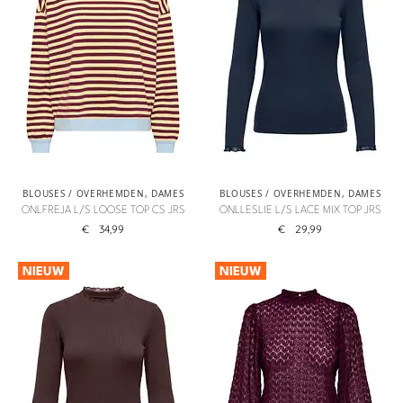
BLOUSES / OVERHEMDEN
,
DAMES
BLOUSES / OVERHEMDEN
,
DAMES
ONLFREJA L/S LOOSE TOP CS JRS
ONLLESLIE L/S LACE MIX TOP JRS
€
34,99
€
29,99
NIEUW
NIEUW