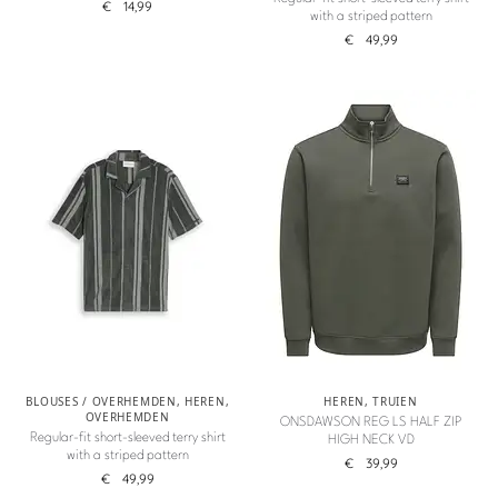
€
14,99
with a striped pattern
€
49,99
BLOUSES / OVERHEMDEN
,
HEREN
,
HEREN
,
TRUIEN
OVERHEMDEN
ONSDAWSON REG LS HALF ZIP
Regular-fit short-sleeved terry shirt
HIGH NECK VD
with a striped pattern
€
39,99
€
49,99