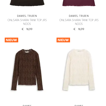
DAMES
,
TRUIEN
DAMES
,
TRUIEN
ONLSARA SHARAI TANK TOP JRS
ONLSARA SHARAI TANK TOP JRS
NOOS
NOOS
€
16,99
€
16,99
NIEUW
NIEUW