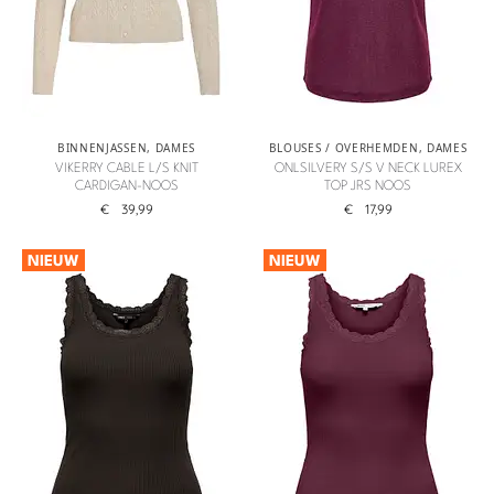
BINNENJASSEN
,
DAMES
BLOUSES / OVERHEMDEN
,
DAMES
VIKERRY CABLE L/S KNIT
ONLSILVERY S/S V NECK LUREX
CARDIGAN-NOOS
TOP JRS NOOS
€
39,99
€
17,99
NIEUW
NIEUW