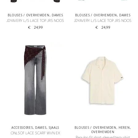
BLOUSES / OVERHEMDEN
,
DAMES
BLOUSES / OVERHEMDEN
,
DAMES
JDYAVERY L/S LACE TOP JRS NOOS
JDYAVERY L/S LACE TOP JRS NOOS
€
24,99
€
24,99
ACCESSOIRES
,
DAMES
,
SJAALS
BLOUSES / OVERHEMDEN
,
HEREN
,
OVERHEMDEN
ONLSOF LACE SCARF WVN EX
Regular-fit short-sleeved terry shirt