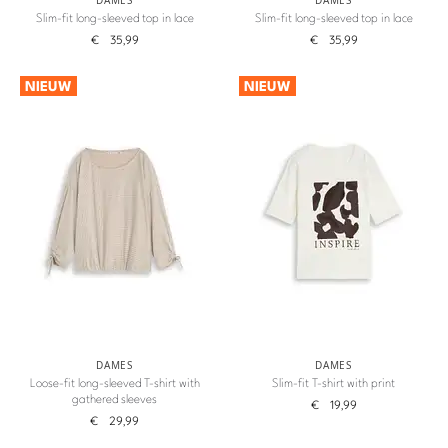
DAMES
DAMES
Slim-fit long-sleeved top in lace
Slim-fit long-sleeved top in lace
€
35,99
€
35,99
NIEUW
NIEUW
DAMES
DAMES
Loose-fit long-sleeved T-shirt with
Slim-fit T-shirt with print
gathered sleeves
€
19,99
€
29,99