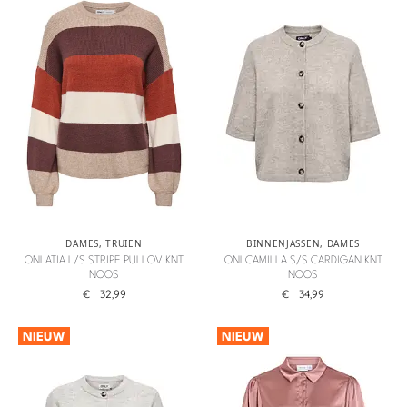
DAMES
,
TRUIEN
BINNENJASSEN
,
DAMES
ONLATIA L/S STRIPE PULLOV KNT
ONLCAMILLA S/S CARDIGAN KNT
NOOS
NOOS
€
32,99
€
34,99
NIEUW
NIEUW