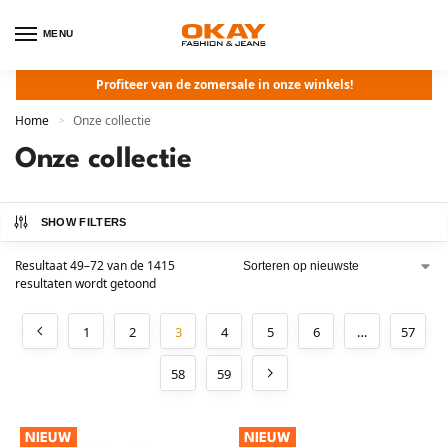
MENU
Profiteer van de zomersale in onze winkels!
Home
Onze collectie
>
Onze collectie
SHOW FILTERS
Resultaat 49–72 van de 1415
resultaten wordt getoond
1
2
3
4
5
6
…
57
58
59
NIEUW
NIEUW