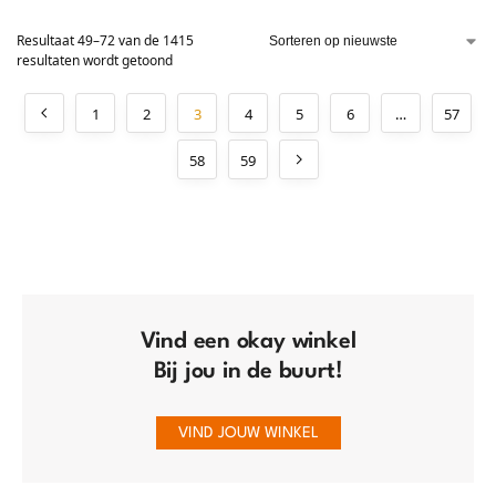
Resultaat 49–72 van de 1415
resultaten wordt getoond
1
2
3
4
5
6
…
57
58
59
Vind een okay winkel
Bij jou in de buurt!
VIND JOUW WINKEL