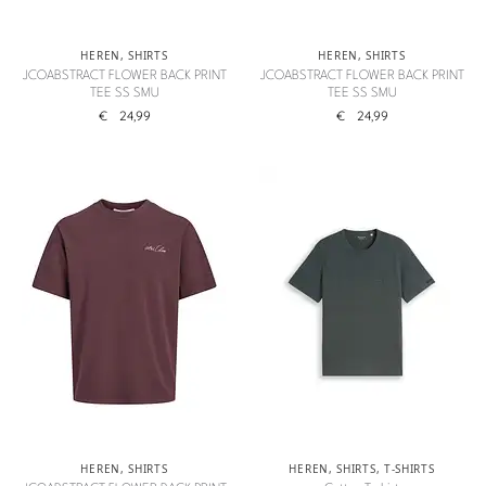
HEREN
,
SHIRTS
HEREN
,
SHIRTS
JCOABSTRACT FLOWER BACK PRINT
JCOABSTRACT FLOWER BACK PRINT
TEE SS SMU
TEE SS SMU
€
24,99
€
24,99
HEREN
,
SHIRTS
HEREN
,
SHIRTS
,
T-SHIRTS