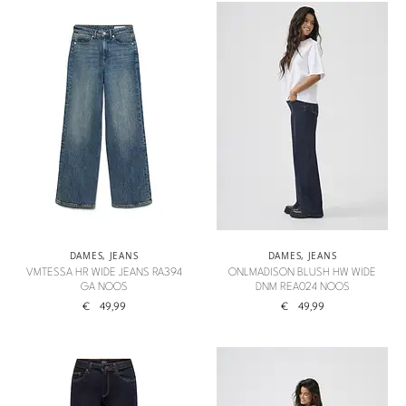
DAMES
,
JEANS
DAMES
,
JEANS
VMTESSA HR WIDE JEANS RA394
ONLMADISON BLUSH HW WIDE
GA NOOS
DNM REA024 NOOS
€
49,99
€
49,99