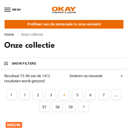
MENU
Profiteer van de zomersale in onze winkels!
Home
Onze collectie
>
Onze collectie
SHOW FILTERS
Resultaat 73–96 van de 1412
resultaten wordt getoond
1
2
3
4
5
6
7
…
57
58
59
NIEUW