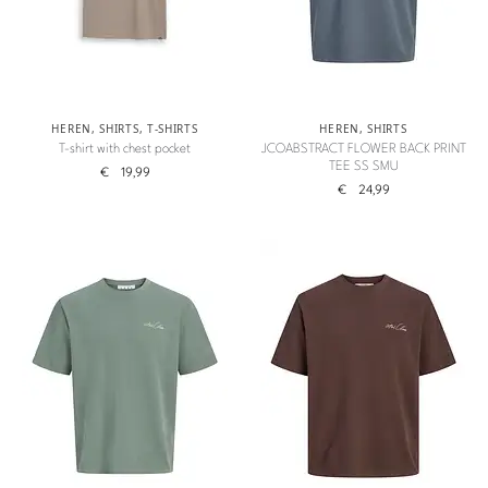
HEREN
,
SHIRTS
,
T-SHIRTS
HEREN
,
SHIRTS
T-shirt with chest pocket
JCOABSTRACT FLOWER BACK PRINT
TEE SS SMU
€
19,99
€
24,99