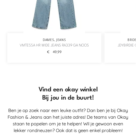
DAMES
,
JEANS
BRO
VMTESSA HR WIDE JEANS RA339 GA NOOS
JDYBIRDIE
€
49,99
Vind een okay winkel
Bij jou in de buurt!
Ben je op zoek naar een leuke outfit? Dan ben je bij Okay
Fashion & Jeans aan het juiste adres! De teams van Okay
staan te popelen om je te helpen! Wil je gewoon even
lekker rondneuzen? Ook dat is geen enkel probleem!