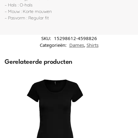
– Hals : O-hals
– Mouw : Korte mouwen
– Pasvorm : Regular fit
SKU:
15298612-4598826
Categorieën:
Dames
,
Shirts
Gerelateerde producten