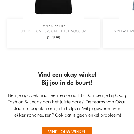
DAMES
,
SHIRTS
ONLLIVE LOVE S/S ONECK TOP NOOS JRS
VMFLASH MR
€
13,99
Vind een okay winkel
Bij jou in de buurt!
Ben je op zoek naar een leuke outfit? Dan ben je bij Okay
Fashion & Jeans aan het juiste adres! De teams van Okay
staan te popelen om je te helpen! Wil je gewoon even
lekker rondneuzen? Ook dat is geen enkel probleem!
VIND JOUW WINKEL