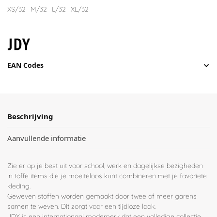
XS/32
M/32
L/32
XL/32
EAN Codes
Beschrijving
Aanvullende informatie
Zie er op je best uit voor school, werk en dagelijkse bezigheden
in toffe items die je moeiteloos kunt combineren met je favoriete
kleding.
Geweven stoffen worden gemaakt door twee of meer garens
samen te weven. Dit zorgt voor een tijdloze look.
JDY is een internationaal modemerk dat een volledige collectie