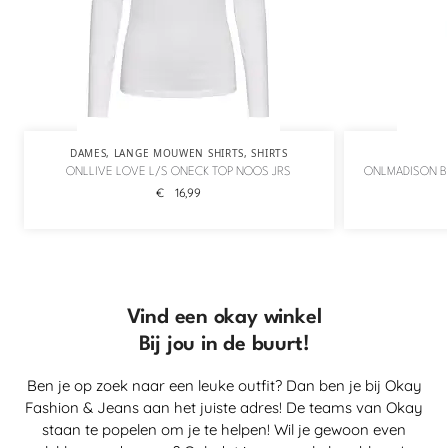
DAMES
,
LANGE MOUWEN SHIRTS
,
SHIRTS
ONLLIVE LOVE L/S ONECK TOP NOOS JRS
ONLMADISON B
€
16,99
Vind een okay winkel
Bij jou in de buurt!
Ben je op zoek naar een leuke outfit? Dan ben je bij Okay
Fashion & Jeans aan het juiste adres! De teams van Okay
staan te popelen om je te helpen! Wil je gewoon even