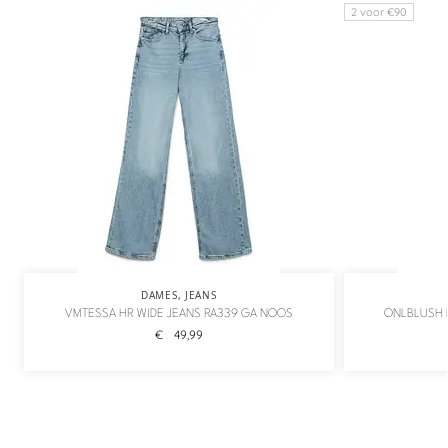
2 voor €90
DAMES
,
JEANS
VMTESSA HR WIDE JEANS RA339 GA NOOS
ONLBLUSH M
€
49,99