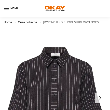
MENU
Home
Onze collectie
JDYPOWER S/S SHORT SHIRT WVN NOOS
>
>