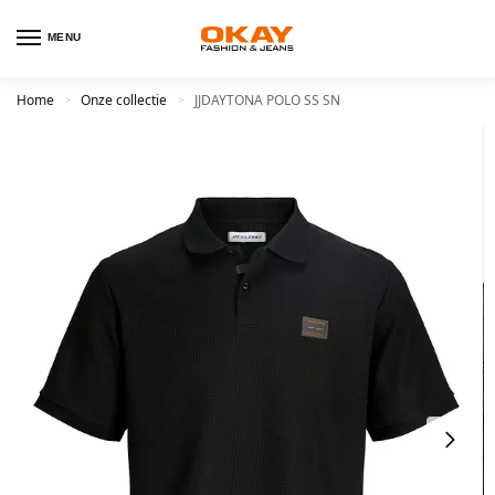
MENU
Home
Onze collectie
JJDAYTONA POLO SS SN
>
>