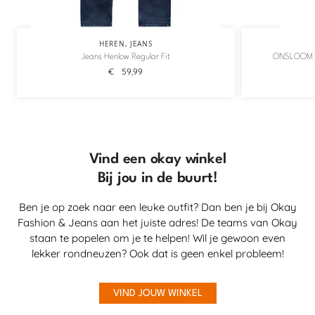
HEREN
,
JEANS
Jeans Henlow Regular Fit
ONSLOOM 
€
59,99
Vind een okay winkel
Bij jou in de buurt!
Ben je op zoek naar een leuke outfit? Dan ben je bij Okay
Fashion & Jeans aan het juiste adres! De teams van Okay
staan te popelen om je te helpen! Wil je gewoon even
lekker rondneuzen? Ook dat is geen enkel probleem!
VIND JOUW WINKEL