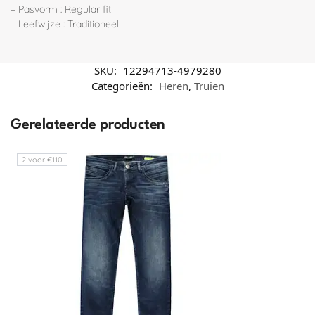
– Pasvorm : Regular fit
– Leefwijze : Traditioneel
SKU:
12294713-4979280
Categorieën:
Heren
,
Truien
Gerelateerde producten
2 voor €110