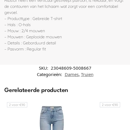
Ribstof heeft een verticaal gestreept patroon, is rekbaar, en volgt
de contouren van het lichaam wat zorgt voor een comfortabel
gevoel.
– Producttype : Gebreide T-shirt
– Hals : O-hals
– Mouw : 2/4 mouwen
– Mouwen : Geplooide mouwen
– Details : Geborduurd detail
– Pasvorm : Regular fit
SKU:
23048609-5008667
Categorieën:
Dames
,
Truien
Gerelateerde producten
2 voor €90
2 voor €90