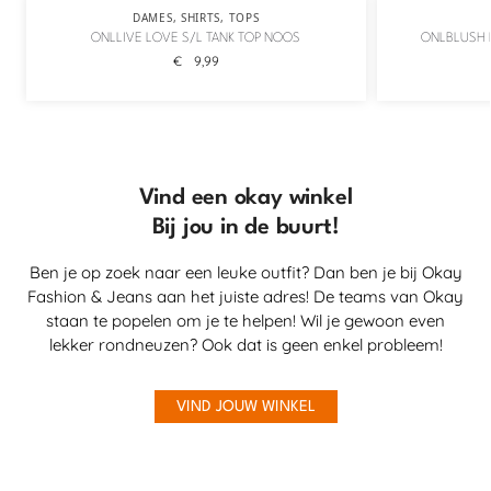
DAMES
,
SHIRTS
,
TOPS
ONLLIVE LOVE S/L TANK TOP NOOS
ONLBLUSH M
€
9,99
Vind een okay winkel
Bij jou in de buurt!
Ben je op zoek naar een leuke outfit? Dan ben je bij Okay
Fashion & Jeans aan het juiste adres! De teams van Okay
staan te popelen om je te helpen! Wil je gewoon even
lekker rondneuzen? Ook dat is geen enkel probleem!
VIND JOUW WINKEL