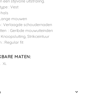
 een stijlvolle uitstraling.
type : Vest
-hals
 Lange mouwen
 : Verlaagde schoudernaden
ten : Geribde mouwuiteinden
 : Knoopsluiting, Strikceintuur
 : Regular fit
KBARE MATEN
:
L
XL
s