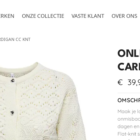
ERKEN
ONZE COLLECTIE
VASTE KLANT
OVER ONS
RDIGAN CC KNT
ONLE
CAR
€
39,
OMSCHR
Maak je l
onmisbaar
dagen en
Flat-knit 