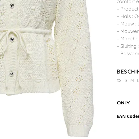
comfort en
– Product
– Hals : O
– Mouw :
– Mouwen
– Manchet
– Sluiting
– Pasvorm
BESCHI
XS
S
M
EAN Code