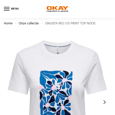
MENU
Home
Onze collectie
ONLKITA REG S/S PRINT TOP NOOS
>
>