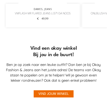
DAMES
,
JEANS
VMFLASH MR FLARED JEANS LI371 GA NOOS
ONLBLUSH M
€
49,99
Vind een okay winkel
Bij jou in de buurt!
Ben je op zoek naar een leuke outfit? Dan ben je bij Okay
Fashion & Jeans aan het juiste adres! De teams van Okay
staan te popelen om je te helpen! Wil je gewoon even
lekker rondneuzen? Ook dat is geen enkel probleem!
VIND JOUW WINKEL