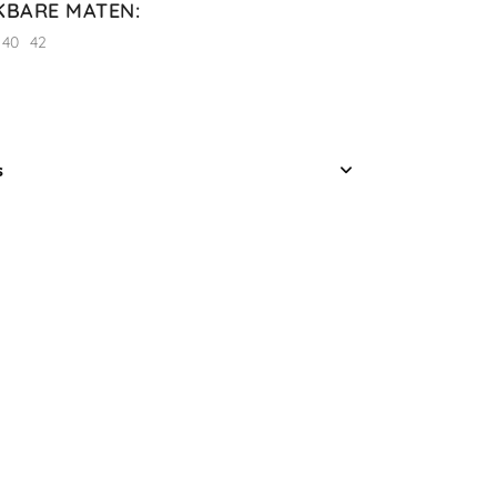
KBARE MATEN
:
40
42
s