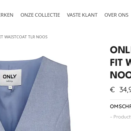
ERKEN
ONZE COLLECTIE
VASTE KLANT
OVER ONS
FIT WAISTCOAT TLR NOOS
ONL
FIT 
NO
€
34,
OMSCHR
– Productt