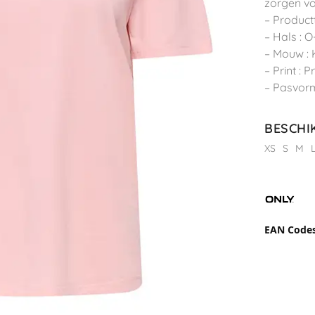
zorgen vo
– Product
– Hals : O
– Mouw :
– Print : 
– Pasvorm
BESCHI
XS
S
M
EAN Code