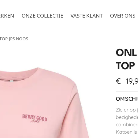
ERKEN
ONZE COLLECTIE
VASTE KLANT
OVER ONS
TOP JRS NOOS
ONL
TOP
€
19,
OMSCHR
Zie er op 
bezighede
combinere
Katoen is