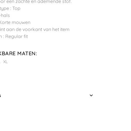
or een zachte en ademende stof.
type : Top
-hals
 Korte mouwen
Print aan de voorkant van het item
 : Regular fit
KBARE MATEN
:
L
XL
s