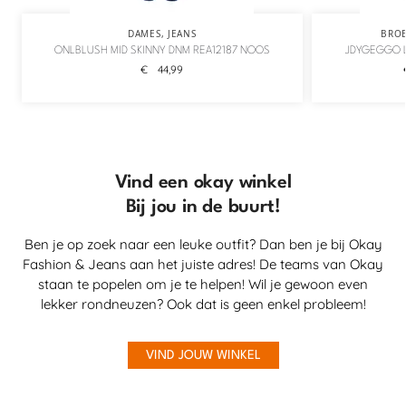
DAMES
,
JEANS
BRO
ONLBLUSH MID SKINNY DNM REA12187 NOOS
JDYGEGGO L
€
44,99
Vind een okay winkel
Bij jou in de buurt!
Ben je op zoek naar een leuke outfit? Dan ben je bij Okay
Fashion & Jeans aan het juiste adres! De teams van Okay
staan te popelen om je te helpen! Wil je gewoon even
lekker rondneuzen? Ook dat is geen enkel probleem!
VIND JOUW WINKEL