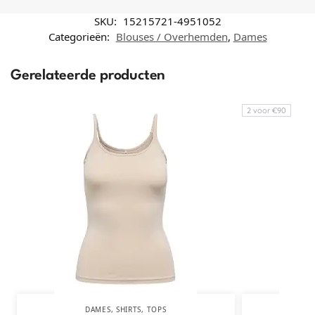
SKU:
15215721-4951052
Categorieën:
Blouses / Overhemden
,
Dames
Gerelateerde producten
2 voor €90
DAMES
,
SHIRTS
,
TOPS