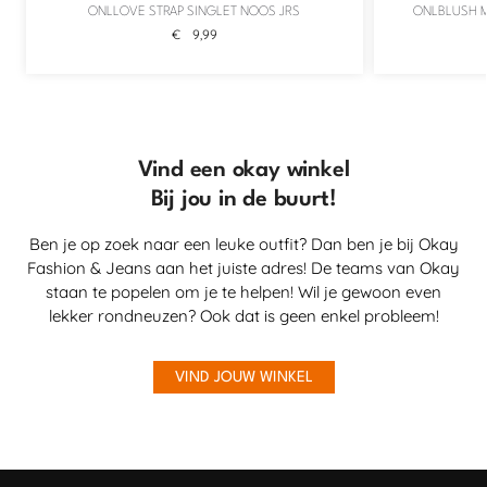
ONLLOVE STRAP SINGLET NOOS JRS
ONLBLUSH M
€
9,99
Vind een okay winkel
Bij jou in de buurt!
Ben je op zoek naar een leuke outfit? Dan ben je bij Okay
Fashion & Jeans aan het juiste adres! De teams van Okay
staan te popelen om je te helpen! Wil je gewoon even
lekker rondneuzen? Ook dat is geen enkel probleem!
VIND JOUW WINKEL