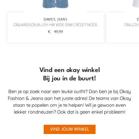
DAMES
,
JEANS
ONLMADISON BLUSH HW WIDE DNM CRO371 NOOS
ONLLOVE
€
49,99
Vind een okay winkel
Bij jou in de buurt!
Ben je op zoek naar een leuke outfit? Dan ben je bij Okay
Fashion & Jeans aan het juiste adres! De teams van Okay
staan te popelen om je te helpen! Wil je gewoon even
lekker rondneuzen? Ook dat is geen enkel probleem!
VIND JOUW WINKEL